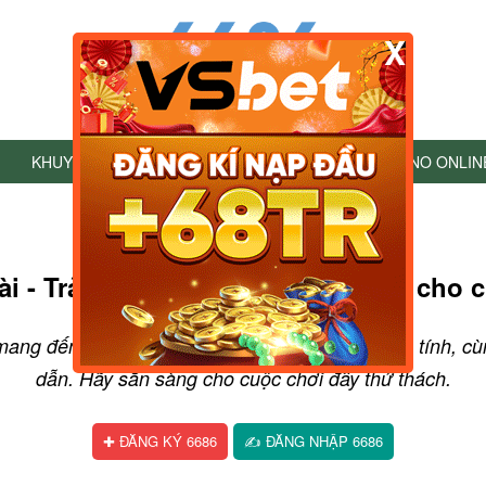
X
KHUYẾN MÃI
THỂ THAO
▼
CASINO ONLIN
Home
>
Top game
i - Trải nghiệm thú vị và hồi hợp cho 
mang đến cho bạn những giây phút hồi hộp, kịch tính, c
dẫn. Hãy sẵn sàng cho cuộc chơi đầy thử thách.
✚ ĐĂNG KÝ 6686
✍ ĐĂNG NHẬP 6686