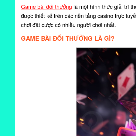
Game bài đổi thưởng
là một hình thức giải trí t
được thiết kế trên các nền tảng casino trực tu
chơi đặt cược có nhiều người chơi nhất.
GAME BÀI ĐỔI THƯỞNG LÀ GÌ?