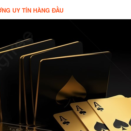
NG UY TÍN HÀNG ĐẦU