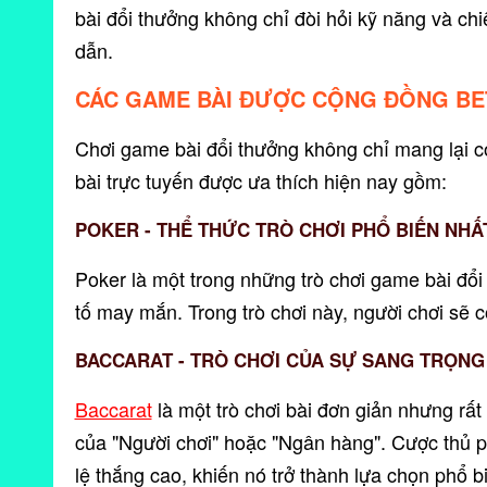
bài đổi thưởng không chỉ đòi hỏi kỹ năng và chi
dẫn.
CÁC GAME BÀI ĐƯỢC CỘNG ĐỒNG BE
Chơi game bài đổi thưởng không chỉ mang lại cơ 
bài trực tuyến được ưa thích hiện nay gồm:
POKER - THỂ THỨC TRÒ CHƠI PHỔ BIẾN NHẤ
Poker là một trong những trò chơi game bài đổi 
tố may mắn. Trong trò chơi này, người chơi sẽ 
BACCARAT - TRÒ CHƠI CỦA SỰ SANG TRỌNG 
Baccarat
là một trò chơi bài đơn giản nhưng rất
của "Người chơi" hoặc "Ngân hàng". Cược thủ ph
lệ thắng cao, khiến nó trở thành lựa chọn phổ 