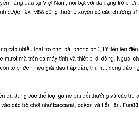
ến hàng đầu tại Việt Nam, nổi bật với đa dạng trò chơi b
sảnh cược này. M88 cũng thường xuyên có các chương tr
ng cấp nhiều loại trò chơi bài phong phú, từ tiến lên đế
mượt mà trên cả máy tính và thiết bị di động. Người ch
n tổ chức nhiều giải đấu hấp dẫn, thu hút đông đảo ng
n đa dạng các thể loại game bài đổi thưởng và các trò c
vào các trò chơi như baccarat, poker, và tiến lên. Fun88