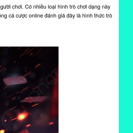
người chơi. Có nhiều loại hình trò chơi dạng này
ng cá cược online đánh giá đây là hình thức trò