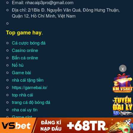
Email:
nhacaip3pro@gmail.com
Địa chỉ: 2/1Bis Đ. Nguyễn Văn Quá, Đông Hưng Thuận,
Quận 12, Hồ Chí Minh, Việt Nam
.
Top game hay
Cá cược bóng đá
Casino online
Bắn cá online
Nổ hũ
x
Game bài
nhà cái tặng tiền
https://gamebai.io/
top nhà cái
trang cá độ bóng đá
nha cai uy tin
Game slot
✕
Giới thiệu
|
Liên hệ
|
Điều khoản