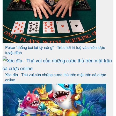
Poker “thắng bại tại kỹ năng” - Trò chơi trí tuệ và chiến lược
tuyệt đỉnh
Xóc đĩa - Thú vui của những cược thủ trên mặt trận cá cược
online