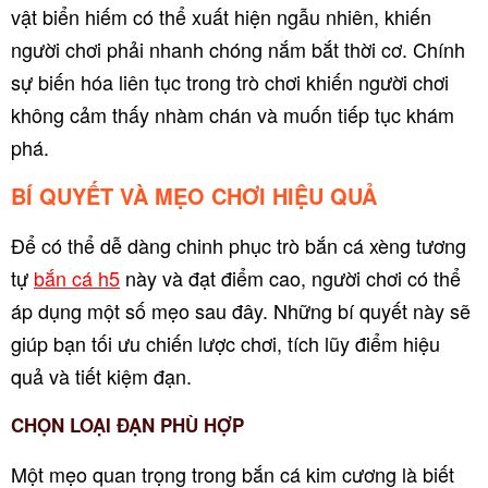
vật biển hiếm có thể xuất hiện ngẫu nhiên, khiến
người chơi phải nhanh chóng nắm bắt thời cơ. Chính
sự biến hóa liên tục trong trò chơi khiến người chơi
không cảm thấy nhàm chán và muốn tiếp tục khám
phá.
BÍ QUYẾT VÀ MẸO CHƠI HIỆU QUẢ
Để có thể dễ dàng chinh phục trò bắn cá xèng tương
tự
bắn cá h5
này và đạt điểm cao, người chơi có thể
áp dụng một số mẹo sau đây. Những bí quyết này sẽ
giúp bạn tối ưu chiến lược chơi, tích lũy điểm hiệu
quả và tiết kiệm đạn.
CHỌN LOẠI ĐẠN PHÙ HỢP
Một mẹo quan trọng trong bắn cá kim cương là biết