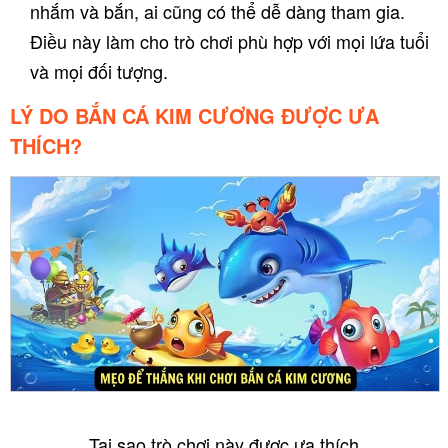
nhắm và bắn, ai cũng có thể dễ dàng tham gia.
Điều này làm cho trò chơi phù hợp với mọi lứa tuổi
và mọi đối tượng.
LÝ DO BẮN CÁ KIM CƯƠNG ĐƯỢC ƯA
THÍCH?
Tại sao trò chơi này được ưa thích