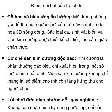
Điểm nổi bật của trò chơi
Một trong những
Đồ họa và hiệu ứng ấn tượng:
yếu tố thu hút người chơi của trò này chính là đồ
họa 3D sống động. Các loại cá, sinh vật biển và
viên kim cương được thiết kế chi tiết, tạo cảm giác
chân thực.
Kim cương là
Cơ chế săn kim cương độc đáo:
phần thưởng đặc biệt, chỉ xuất hiện trong một số
thời điểm nhất định. Việc săn kim cương không chỉ
mang lại số điểm cao mà còn tăng hứng thú cho
người chơi.
Lối chơi đơn giản nhưng dễ “gây nghiện”:
Không cần quá nhiều kỹ năng phức tạp, chỉ cần