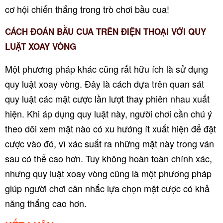
cơ hội chiến thắng trong trò chơi bầu cua!
CÁCH ĐOÁN BẦU CUA TRÊN ĐIỆN THOẠI VỚI QUY
LUẬT XOAY VÒNG
Một phương pháp khác cũng rất hữu ích là sử dụng
quy luật xoay vòng. Đây là cách dựa trên quan sát
quy luật các mặt cược lần lượt thay phiên nhau xuất
hiện. Khi áp dụng quy luật này, người chơi cần chú ý
theo dõi xem mặt nào có xu hướng ít xuất hiện để đặt
cược vào đó, vì xác suất ra những mặt này trong ván
sau có thể cao hơn. Tuy không hoàn toàn chính xác,
nhưng quy luật xoay vòng cũng là một phương pháp
giúp người chơi cân nhắc lựa chọn mặt cược có khả
năng thắng cao hơn.