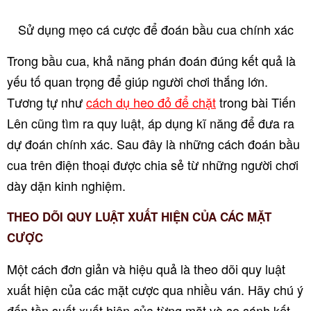
Sử dụng mẹo cá cược để đoán bầu cua chính xác
Trong bầu cua, khả năng phán đoán đúng kết quả là
yếu tố quan trọng để giúp người chơi thắng lớn.
Tương tự như
cách dụ heo đỏ để chặt
trong bài Tiến
Lên cũng tìm ra quy luật, áp dụng kĩ năng để đưa ra
dự đoán chính xác. Sau đây là những cách đoán bầu
cua trên điện thoại được chia sẻ từ những người chơi
dày dặn kinh nghiệm.
THEO DÕI QUY LUẬT XUẤT HIỆN CỦA CÁC MẶT
CƯỢC
Một cách đơn giản và hiệu quả là theo dõi quy luật
xuất hiện của các mặt cược qua nhiều ván. Hãy chú ý
đến tần suất xuất hiện của từng mặt và so sánh kết