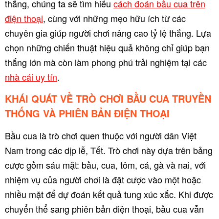
thắng, chúng ta sẽ tìm hiểu
cách đoán bầu cua trên
điện thoại
, cùng với những mẹo hữu ích từ các
chuyên gia giúp người chơi nâng cao tỷ lệ thắng. Lựa
chọn những chiến thuật hiệu quả không chỉ giúp bạn
thắng lớn mà còn làm phong phú trải nghiệm tại các
nhà cái uy tín
.
KHÁI QUÁT VỀ TRÒ CHƠI BẦU CUA TRUYỀN
THỐNG VÀ PHIÊN BẢN ĐIỆN THOẠI
Bầu cua là trò chơi quen thuộc với người dân Việt
Nam trong các dịp lễ, Tết. Trò chơi này dựa trên bảng
cược gồm sáu mặt: bầu, cua, tôm, cá, gà và nai, với
nhiệm vụ của người chơi là đặt cược vào một hoặc
nhiều mặt để dự đoán kết quả tung xúc xắc. Khi được
chuyển thể sang phiên bản điện thoại, bầu cua vẫn