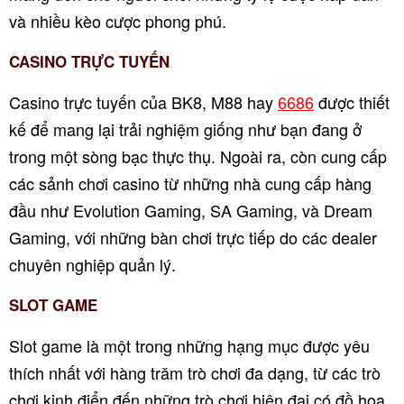
và nhiều kèo cược phong phú.
CASINO TRỰC TUYẾN
Casino trực tuyến của BK8, M88 hay
6686
được thiết
kế để mang lại trải nghiệm giống như bạn đang ở
trong một sòng bạc thực thụ. Ngoài ra, còn cung cấp
các sảnh chơi casino từ những nhà cung cấp hàng
đầu như Evolution Gaming, SA Gaming, và Dream
Gaming, với những bàn chơi trực tiếp do các dealer
chuyên nghiệp quản lý.
SLOT GAME
Slot game là một trong những hạng mục được yêu
thích nhất với hàng trăm trò chơi đa dạng, từ các trò
chơi kinh điển đến những trò chơi hiện đại có đồ họa