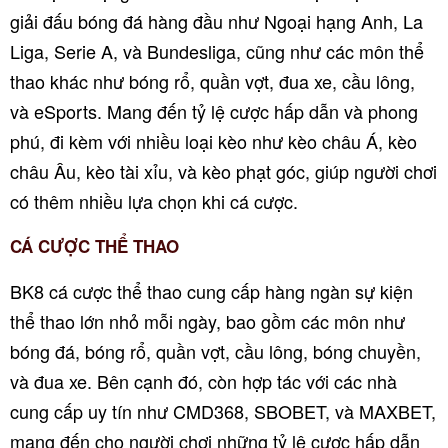
giải đấu bóng đá hàng đầu như Ngoại hạng Anh, La
Liga, Serie A, và Bundesliga, cũng như các môn thể
thao khác như bóng rổ, quần vợt, đua xe, cầu lông,
và eSports. Mang đến tỷ lệ cược hấp dẫn và phong
phú, đi kèm với nhiều loại kèo như kèo châu Á, kèo
châu Âu, kèo tài xỉu, và kèo phạt góc, giúp người chơi
có thêm nhiều lựa chọn khi cá cược.
CÁ CƯỢC THỂ THAO
BK8 cá cược thể thao cung cấp hàng ngàn sự kiện
thể thao lớn nhỏ mỗi ngày, bao gồm các môn như
bóng đá, bóng rổ, quần vợt, cầu lông, bóng chuyền,
và đua xe. Bên cạnh đó, còn hợp tác với các nhà
cung cấp uy tín như CMD368, SBOBET, và MAXBET,
mang đến cho người chơi những tỷ lệ cược hấp dẫn