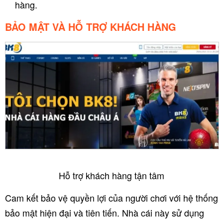
hàng.
BẢO MẬT VÀ HỖ TRỢ KHÁCH HÀNG
Hỗ trợ khách hàng tận tâm
Cam kết bảo vệ quyền lợi của người chơi với hệ thống
bảo mật hiện đại và tiên tiến. Nhà cái này sử dụng