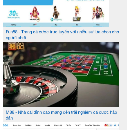
Fun88 - Trang cá cược trực tuyến với nhiều sự lựa chọn cho
người chơi
M88 - Nhà cái đỉnh cao mang đến trải nghiệm cá cược hấp
dẫn