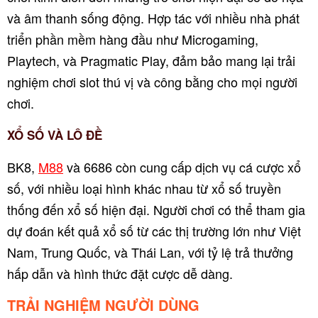
và âm thanh sống động. Hợp tác với nhiều nhà phát
triển phần mềm hàng đầu như Microgaming,
Playtech, và Pragmatic Play, đảm bảo mang lại trải
nghiệm chơi slot thú vị và công bằng cho mọi người
chơi.
XỔ SỐ VÀ LÔ ĐỀ
BK8,
M88
và 6686 còn cung cấp dịch vụ cá cược xổ
số, với nhiều loại hình khác nhau từ xổ số truyền
thống đến xổ số hiện đại. Người chơi có thể tham gia
dự đoán kết quả xổ số từ các thị trường lớn như Việt
Nam, Trung Quốc, và Thái Lan, với tỷ lệ trả thưởng
hấp dẫn và hình thức đặt cược dễ dàng.
TRẢI NGHIỆM NGƯỜI DÙNG