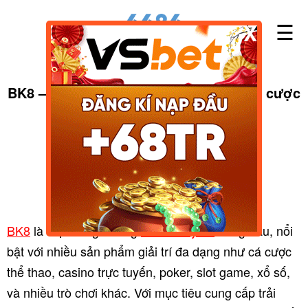
☰
X
Home
>
Đánh giá nhà cái
BK8 – Nhà cái uy tín và các trò chơi cá cược
đa dạng
Đánh giá nhà cái
|
27/11/2024
by
nhà cái uy tín
✚ ĐĂNG KÝ 6686
✍ ĐĂNG NHẬP 6686
BK8
là một trong những
nhà cái uy tín
hàng đầu, nổi
bật với nhiều sản phẩm giải trí đa dạng như cá cược
thể thao, casino trực tuyến, poker, slot game, xổ số,
và nhiều trò chơi khác. Với mục tiêu cung cấp trải