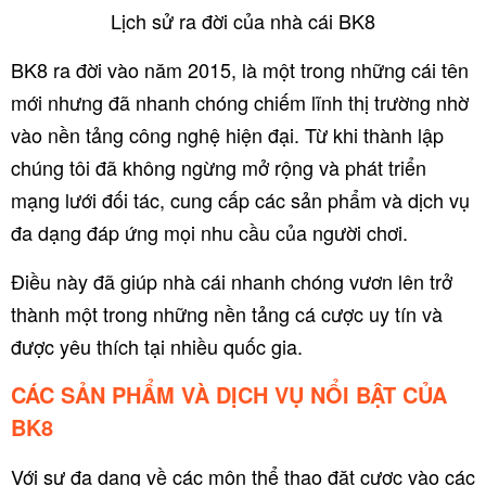
Lịch sử ra đời của nhà cái BK8
BK8 ra đời vào năm 2015, là một trong những cái tên
mới nhưng đã nhanh chóng chiếm lĩnh thị trường nhờ
vào nền tảng công nghệ hiện đại. Từ khi thành lập
chúng tôi đã không ngừng mở rộng và phát triển
mạng lưới đối tác, cung cấp các sản phẩm và dịch vụ
đa dạng đáp ứng mọi nhu cầu của người chơi.
Điều này đã giúp nhà cái nhanh chóng vươn lên trở
thành một trong những nền tảng cá cược uy tín và
được yêu thích tại nhiều quốc gia.
CÁC SẢN PHẨM VÀ DỊCH VỤ NỔI BẬT CỦA
BK8
Với sự đa dạng về các môn thể thao đặt cược vào các