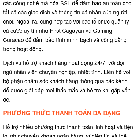
các công nghệ mã hóa SSL để đảm bảo an toàn cho
tất cả các giao dịch và thông tin cá nhân của người
chơi. Ngoài ra, cũng hợp tác với các tổ chức quản lý
cá cược uy tín như First Cagayan và Gaming
Curacao để đảm bảo tính minh bạch và công bằng
trong hoạt động.
Dịch vụ hỗ trợ khách hàng hoạt động 24/7, với đội
ngũ nhân viên chuyên nghiệp, nhiệt tình. Liên hệ với
bộ phận chăm sóc khách hàng thông qua các kênh
để được giải đáp mọi thắc mắc và hỗ trợ khi gặp vấn
đề.
PHƯƠNG THỨC THANH TOÁN ĐA DẠNG
Hỗ trợ nhiều phương thức thanh toán linh hoạt và tiện
lợi như chuyển khoản ngân hàng, ví điện tử, và thẻ