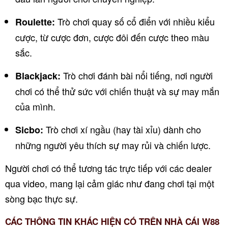
Trò chơi quay số cổ điển với nhiều kiểu
Roulette:
cược, từ cược đơn, cược đôi đến cược theo màu
sắc.
Trò chơi đánh bài nổi tiếng, nơi người
Blackjack:
chơi có thể thử sức với chiến thuật và sự may mắn
của mình.
Trò chơi xí ngầu (hay tài xỉu) dành cho
Sicbo:
những người yêu thích sự may rủi và chiến lược.
Người chơi có thể tương tác trực tiếp với các dealer
qua video, mang lại cảm giác như đang chơi tại một
sòng bạc thực sự.
CÁC THÔNG TIN KHÁC HIỆN CÓ TRÊN NHÀ CÁI W88