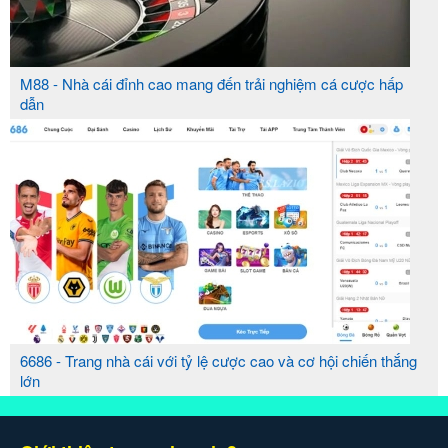
M88 - Nhà cái đỉnh cao mang đến trải nghiệm cá cược hấp
dẫn
6686 - Trang nhà cái với tỷ lệ cược cao và cơ hội chiến thắng
lớn