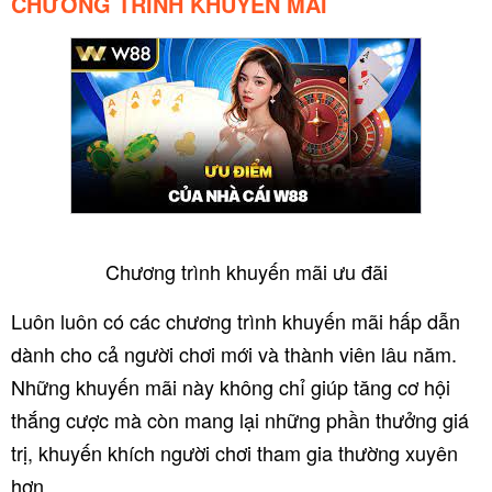
CHƯƠNG TRÌNH KHUYẾN MÃI
Chương trình khuyến mãi ưu đãi
Luôn luôn có các chương trình khuyến mãi hấp dẫn
dành cho cả người chơi mới và thành viên lâu năm.
Những khuyến mãi này không chỉ giúp tăng cơ hội
thắng cược mà còn mang lại những phần thưởng giá
trị, khuyến khích người chơi tham gia thường xuyên
hơn.