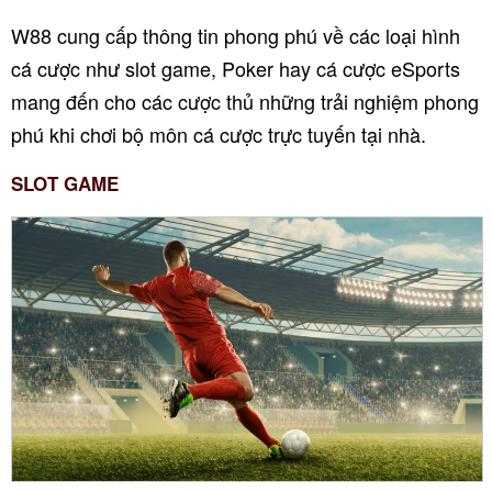
W88 cung cấp thông tin phong phú về các loại hình
cá cược như slot game, Poker hay cá cược eSports
mang đến cho các cược thủ những trải nghiệm phong
phú khi chơi bộ môn cá cược trực tuyến tại nhà.
SLOT GAME